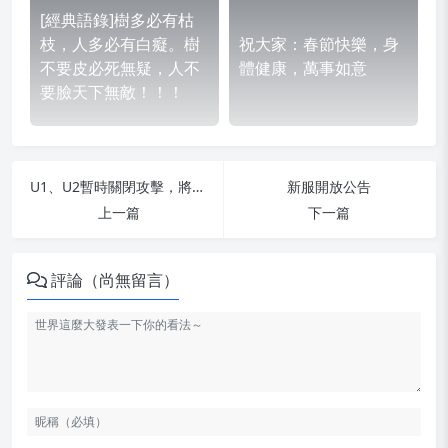
[經典語錄]樹多必有枯
枝，人多必有白癡。樹
祝大家：春節快樂，身
不要皮必死無疑，人不
體健康，萬事如意
要臉天下無敵！！！
U1、U2暫時關閉攻擊，將於伺服器問題解決後再度開放
新服開放公告
上一篇
下一篇
評論（尚無留言）