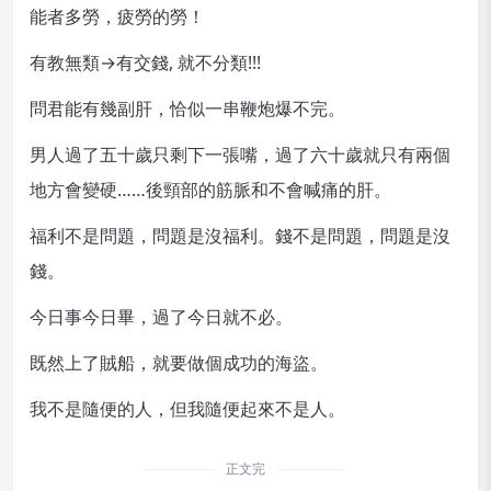
能者多勞，疲勞的勞！
有教無類→有交錢, 就不分類!!!
問君能有幾副肝，恰似一串鞭炮爆不完。
男人過了五十歲只剩下一張嘴，過了六十歲就只有兩個
地方會變硬……後頸部的筋脈和不會喊痛的肝。
福利不是問題，問題是沒福利。錢不是問題，問題是沒
錢。
今日事今日畢，過了今日就不必。
既然上了賊船，就要做個成功的海盜。
我不是隨便的人，但我隨便起來不是人。
正文完